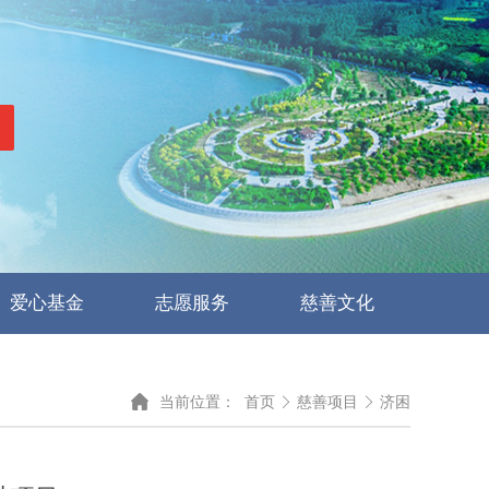
爱心基金
志愿服务
慈善文化

当前位置：
首页

慈善项目

济困