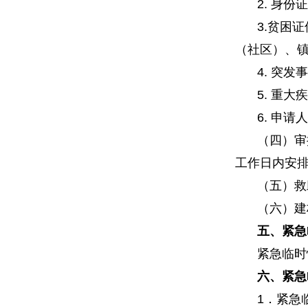
2. 身
3.贫困
（社区）、
4. 突
5. 重
6. 申
（四）审
工作日内安
（五）救
（六）建
五、紧急
紧急临时
六、紧急
1．紧急