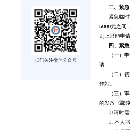
三、紧急
紧急临时
5000元之
则上只能申
四、紧急
（一）申
扫码关注微信公众号
请。
（二）初
作站。
（三）审
的发放《鄢
申请时需
1. 本