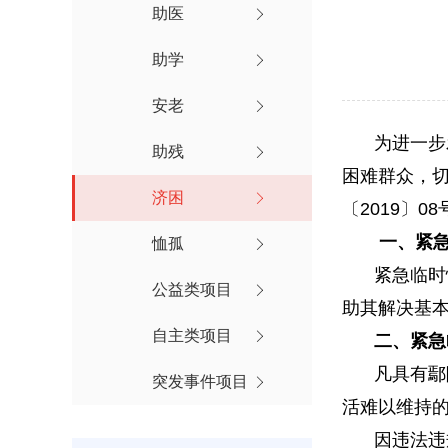
助医

助学

安老

为进一步
助残

困难群众，
济困

〔2019〕
一、紧急
恤孤

紧急临时
公益类项目

助其解决基
自主类项目

二、紧急
凡具有鄢
突发事件项目

活难以维持
因违法违