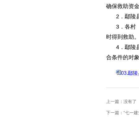
确保救助资
2．鄢陵
3．各村
时得到救助
4．鄢陵
合条件的对
03.鄢
上一篇：没有了
下一篇：
“七一