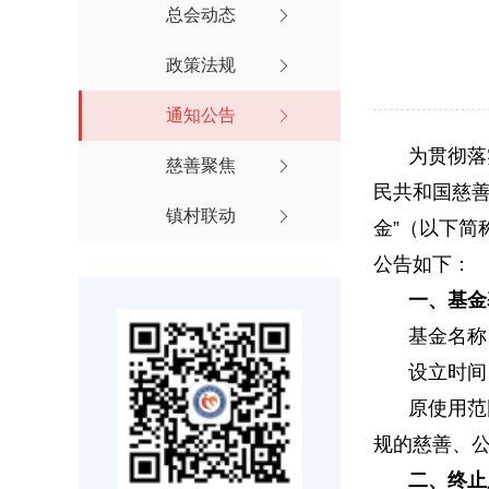
总会动态

政策法规

通知公告

为贯彻落
慈善聚焦

民共和国慈善
镇村联动

金”（以下简
公告如下：
一、基金
基金名称
设立时间：
原使用范
规的慈善、
二、终止