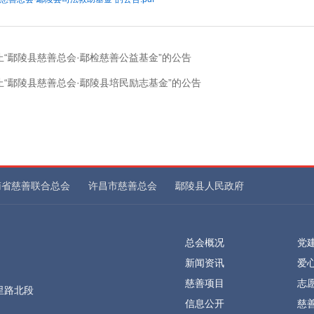
止“鄢陵县慈善总会·鄢检慈善公益基金”的公告
止“鄢陵县慈善总会·鄢陵县培民励志基金”的公告
南省慈善联合总会
许昌市慈善总会
鄢陵县人民政府
总会概况
党
新闻资讯
爱
慈善项目
志
里路北段
信息公开
慈